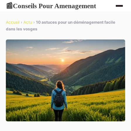
Conseils Pour Amenagement
📰
Accueil
›
Actu
›
10 astuces pour un déménagement facile
dans les vosges