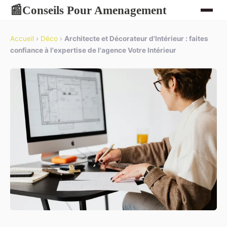
Conseils Pour Amenagement
📰
Accueil
›
Déco
›
Architecte et Décorateur d'Intérieur : faites
confiance à l'expertise de l'agence Votre Intérieur