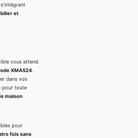
s'intégrant
ilier et
ible vous attend.
 code XMAS24
.
rer dans vos
e
pour toute
de maison
ibles pour
tre fois sans