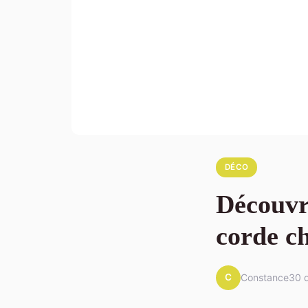
DÉCO
Découvr
corde c
C
Constance
30 