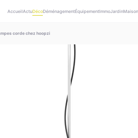
Accueil
Actu
Déco
Déménagement
Équipement
Immo
Jardin
Maiso
lampes corde chez hoopzi