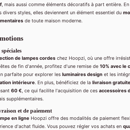
f
, mais aussi comme éléments décoratifs à part entière. En 
 divers styles, elles deviennent un élément essentiel du
mob
émentaires
de toute maison moderne.
omotions
 spéciales
lection de lampes cordes
chez Hoopzi, où une offre irrésist
êtes de fin d'année, profitez d'une remise de
10% avec le
n parfaite pour explorer les
luminaires design
et les intég
tion intérieure
. En plus, bénéficiez de la
livraison gratuit
sant
60 €
, ce qui facilite l'acquisition de ces
accessoires 
ais supplémentaires.
vraison et de paiement
ampe en ligne
Hoopzi offre des modalités de paiement flex
rience d'achat fluide. Vous pouvez régler vos achats en
qua