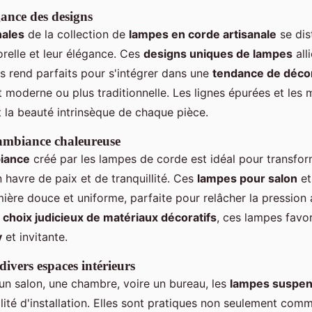
gance des designs
nales
de la collection de
lampes en corde artisanale
se dis
orelle et leur élégance. Ces
designs uniques de lampes
all
les rend parfaits pour s'intégrer dans une
tendance de décor
it moderne ou plus traditionnelle. Les lignes épurées et les 
nt la beauté intrinsèque de chaque pièce.
ambiance chaleureuse
biance
créé par les lampes de corde est idéal pour transfo
 havre de paix et de tranquillité. Ces
lampes pour salon
e
ière douce et uniforme, parfaite pour relâcher la pression
u
choix judicieux de matériaux décoratifs
, ces lampes favo
y
et invitante.
divers espaces intérieurs
un salon, une chambre, voire un bureau, les
lampes suspen
bilité d'installation. Elles sont pratiques non seulement co