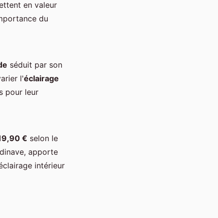
ettent en valeur
'importance du
de
séduit par son
rier l'
éclairage
s pour leur
19,90 €
selon le
ndinave, apporte
clairage intérieur