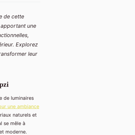
e de cette
, apportant une
ctionnelles,
érieur. Explorez
transformer leur
pzi
e de luminaires
our une ambiance
riaux naturels et
al se mêle à
 et moderne.