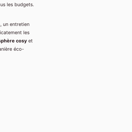
us les budgets.
s
, un entretien
icatement les
phère cosy
et
anière éco-