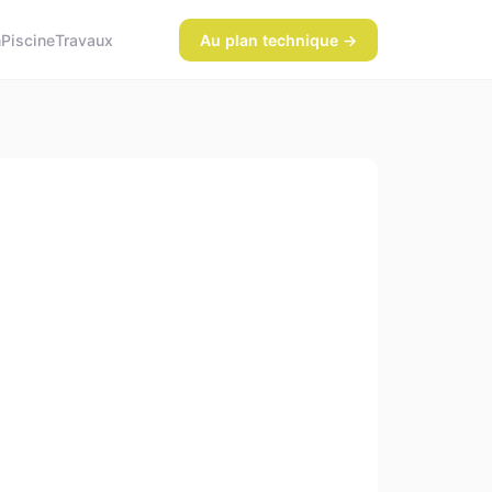
n
Piscine
Travaux
Au plan technique →