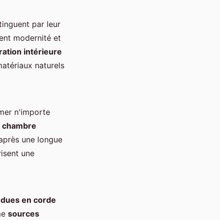
tinguent par leur
ient modernité et
ation intérieure
matériaux naturels
rmer n'importe
t
chambre
 après une longue
risent une
dues en corde
mme
sources