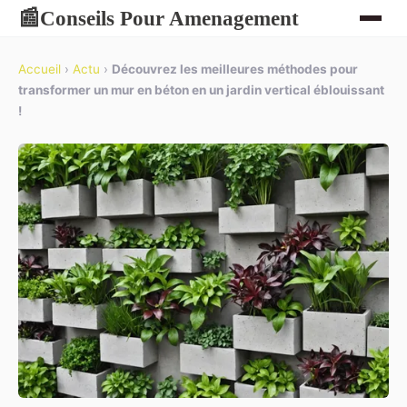
Conseils Pour Amenagement
📰
Accueil
›
Actu
›
Découvrez les meilleures méthodes pour
transformer un mur en béton en un jardin vertical éblouissant
!