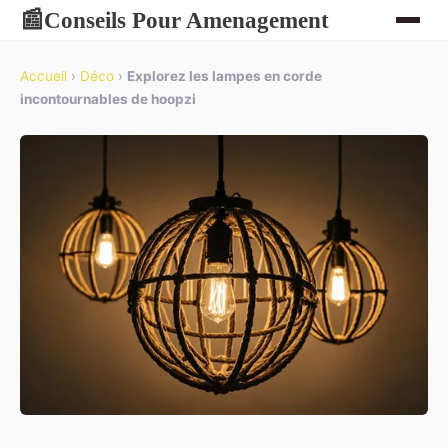
Conseils Pour Amenagement
📰
Accueil
›
Déco
›
Explorez les lampes en corde
incontournables de hoopzi