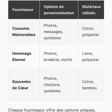
Options de
Matériaux
O
Fournisseur
personnalisation
utilisés
l
Photos,
Coussins
Coton,
E
messages,
Mémorables
polyester
s
symboles
E
Hommage
Photos,
Laine,
r
Éternel
broderie, motifs
polyester
l
E
Photos,
Souvenirs
Coton,
s
citations,
de Cœur
bambou
r
symboles
l
Chaque fournisseur offre des options uniques,