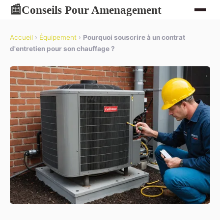
Conseils Pour Amenagement
📰
Accueil
›
Équipement
›
Pourquoi souscrire à un contrat
d'entretien pour son chauffage ?