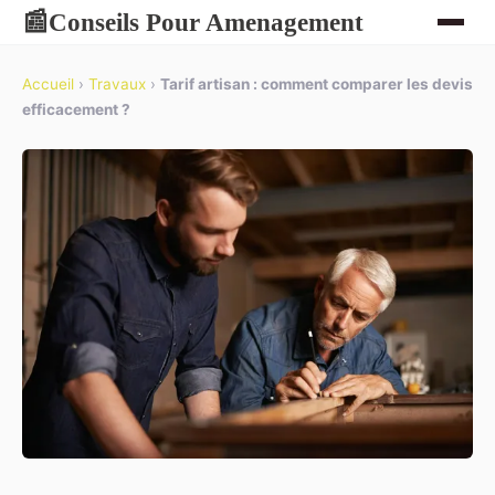
Conseils Pour Amenagement
📰
Accueil
›
Travaux
›
Tarif artisan : comment comparer les devis
efficacement ?