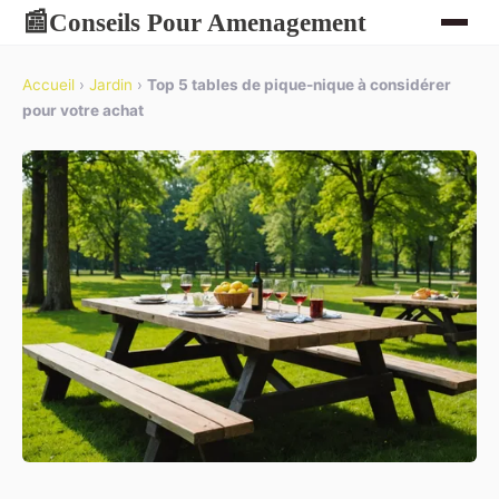
Conseils Pour Amenagement
📰
Accueil
›
Jardin
›
Top 5 tables de pique-nique à considérer
pour votre achat