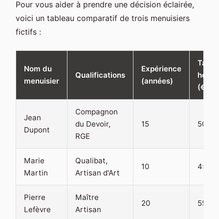
Pour vous aider à prendre une décision éclairée,
voici un tableau comparatif de trois menuisiers
fictifs :
Tarif
Nom du
Expérience
Qualifications
horai
menuisier
(années)
(€)
Compagnon
Jean
du Devoir,
15
50
Dupont
RGE
Marie
Qualibat,
10
45
Martin
Artisan d'Art
Pierre
Maître
20
55
Lefèvre
Artisan