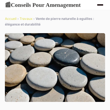
Conseils Pour Amenagement
📰
Accueil
›
Travaux
›
Vente de pierre naturelle à eguilles :
élégance et durabilité